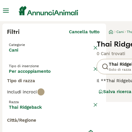
Filtri
Cancella tutto
Cani
Th
Thai Rid
Categorie
Cani
0 Cani trovati
Thai Ridg
Tipo di inserzione
Solo di razza
Per accoppiamento
Tipo di razza
Il **Thai Ridgeb
per la sua stori
Salva ricerca
Includi incroci
caccia, guardiano
schiena in direz
Razza
muscoloso, atlet
Thai Ridgeback
da una maschera 
molto leale; è u
Città/Regione
aggressivi. Adat
un eccellente co