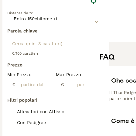
prezzo”, “thai r
Distanza da te
Parola chiave
0/100 caratteri
FAQ
Prezzo
Min Prezzo
Max Prezzo
Che cos
€
€
Il Thai Ridg
parte orient
Filtri popolari
Allevatori con Affisso
Come è 
Con Pedigree