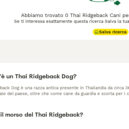
idgeback temperamento”, “cuccioli thai ridgeback” e “thai ridge
Abbiamo trovato 0 Thai Ridgeback Cani pe
Se ti interessa esattamente questa ricerca Salva la tua r
Salva ricerca
'è un Thai Ridgeback Dog?
eback Dog è una razza antica presente in Thailandia da circa 36
ale del paese, oltre che come cane da guardia e scorta per i ca
il morso del Thai Ridgeback?