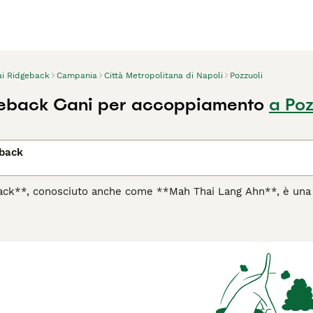
ai Ridgeback
Campania
Città Metropolitana di Napoli
Pozzuoli
geback Cani per accoppiamento
a Poz
eback
ack**, conosciuto anche come **Mah Thai Lang Ahn**, è una ra
a secolare e caratteristiche uniche. Questa razza, risalente a 
 e compagno nelle aree rurali thailandesi. Il tratto distintivo
ione opposta rispetto al resto del manto, una caratteristica e
ico, con un mantello corto e liscio che può presentarsi in di
nera, soprattutto nei colori rosso e fulvo. Il temperamento d
n cane protettivo e riservato verso gli estranei, che necessit
to a proprietari esperti che possono garantire un’attività fisi
mpagno per chi ha uno stile di vita attivo e cerca un guardian