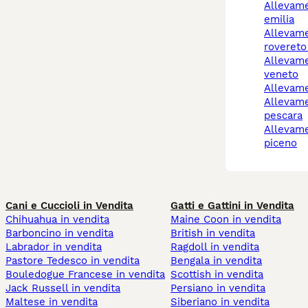
allevamento cani reggio
emilia
allevamento cani
rovereto
allevamento cani
veneto
allevam
allevamento cani
pescara
allevamento cani ascoli
piceno
Cani e Cuccioli in Vendita
Gatti e Gattini in Vendita
Chihuahua in vendita
Maine Coon in vendita
Barboncino in vendita
British in vendita
Labrador in vendita
Ragdoll in vendita
Pastore Tedesco in vendita
Bengala in vendita
Bouledogue Francese in vendita
Scottish in vendita
Jack Russell in vendita
Persiano in vendita
Maltese in vendita
Siberiano in vendita