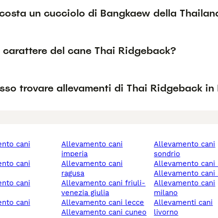
costa un cucciolo di Bangkaew della Thailan
l carattere del cane Thai Ridgeback?
so trovare allevamenti di Thai Ridgeback in 
allevamento cani
allevamento cani
imperia
sondrio
allevamento cani
allevamento cani
ragusa
allevamento cani s
allevamento cani friuli-
allevamento cani
venezia giulia
milano
allevamento cani lecce
allevamenti cani
allevamento cani cuneo
livorno