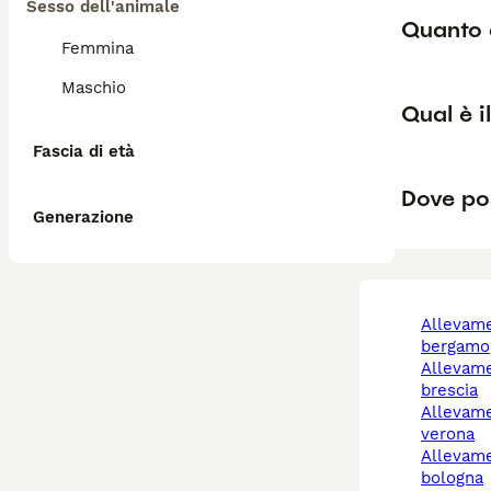
Sesso dell'animale
Quanto 
Femmina
Maschio
Qual è i
Fascia di età
Dove pos
Generazione
allevamento cani
bergamo
allevamento cani
brescia
allevamento cani
verona
allevamento cani
bologna