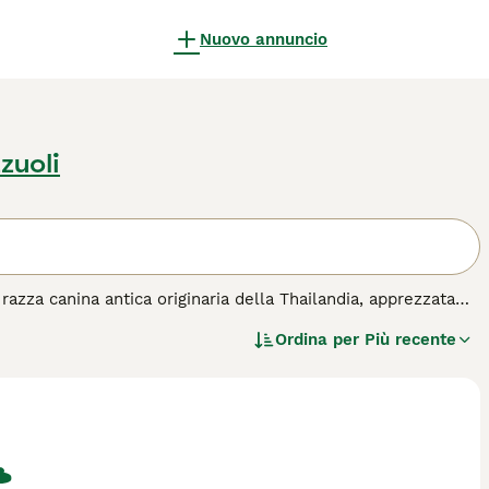
Nuovo annuncio
zuoli
zza canina antica originaria della Thailandia, apprezzata
oltre 360 anni fa, era originariamente utilizzata come cane da
Ordina per
Più recente
 del Thai Ridgeback è la cresta di pelo che corre lungo la
stetica che dà anche nome alla razza. Fisicamente, il cane è
verse tonalità: blu, nero, rosso e fulvo, spesso accompagnato
el **ridgeback thailandese** è intelligente, indipendente e
a di una socializzazione precoce per evitare comportamenti
ca intensa e addestramento costante, il **Thai Ridgeback** è
o fedele. Parole chiave rilevanti includono “thai ridgeback