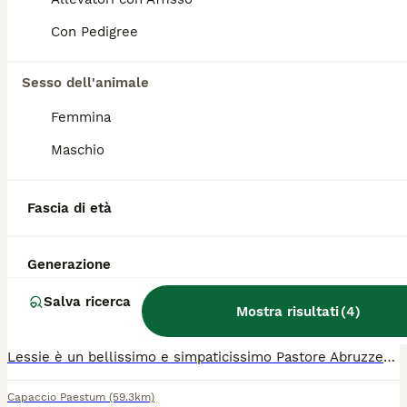
Barboncino Toy
Con Pedigree
1 anni
100 €
Età
Prezzo
Sesso dell'animale
Cercasi barboncino mini Toy red per accoppiamento con la mia cagnolina, già avuto prima cucciolata.
Femmina
Maschio
Caselle In Pittari
(103km)
2
Fascia di età
Pastore Abruzzese Maremmano disponibile per monta
Generazione
Pastore Abbruzzese Maremmano
Salva ricerca
4 anni
70 €
Mostra risultati
(
4
)
Età
Prezzo
Lessie è un bellissimo e simpaticissimo Pastore Abruzzese Maremmano Esente da displasia, si rende disponibile per servizi di monta. Graditi piccoli contributi.
Capaccio Paestum
(59.3km)