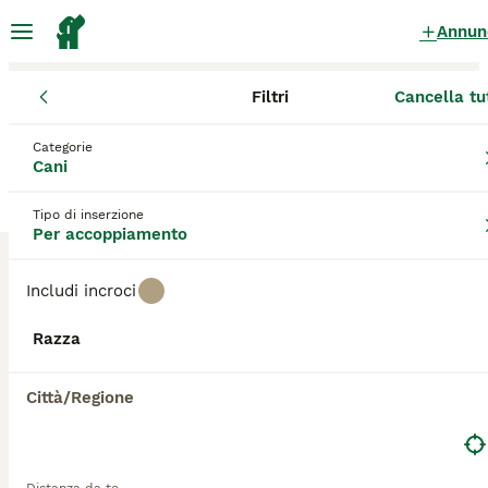
Annun
Filtri
Cancella tu
Cani
Campania
Provincia di Avellino
Avellino
Categorie
Cani per accoppiamento
a Avellino
Cani
4 Cani trovati
Tipo di inserzione
Per accoppiamento
Tutte le razze
Filtri
Includi incroci
Salva ricerca
Ordina
12
Razza
Bulldog francese x monta enci
Città/Regione
Bulldog Francese
2 anni
Età