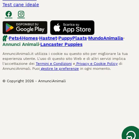
Test cane ideale
Pets4Homes
Hastnet
PuppyPlaats
MundoAnimalia
Annunci Animali
Lancaster Puppies
AnnunciAnimali.it utilizza i cookie su questo sito per migliorare la tua
esperienza utente. L'uso di questo sito Web e di altri servizi implica
l'accettazione dei
Termini e Condizioni
e
Privacy e Cookie Policy
di
AnnunciAnimali. Puoi
gestire le preferenze
in ogni momento.
© Copyright
2026
-
AnnunciAnimali