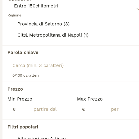
Distanza da te
Già papà di cuccioli spettacolari. Il cane dispone di pedigree enci alta genealogia. Frequenta le expo enci gli mancano 2 expo per diventare campione italiano. Testato su mydogDNA vetogene 250 test Per info non esitate a contattarci Effettuiamo anche servizio di balia assistita E facciamo anche l'inseminazione artificiale in allevamento.
Regione
Capaccio Paestum
(59.3km)
Provincia di Salerno (3)
Città Metropolitana di Napoli (1)
6
3
Cerco femmina di Husky per accoppiamento(pedigree)
Parola chiave
Husky
5 anni
0/100 caratteri
Età
Prezzo
Cerco femmina di Husky per accoppiamento con pedigree. Il mio husky si chiama Monet, registrato Italian Surprise dall'allevamento Contea Del Nord a Scafati da cui l'ho preso. Figlio di due campioni italiani di bellezza, tutto verificabile sul pedigree. Aperto ad eventuali trattative!
Min Prezzo
Max Prezzo
Acerra
(34.1km)
€
€
1
Filtri popolari
Accoppiamento
Allevatori con Affisso