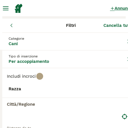
Annun
Filtri
Cancella tu
Cani
Puglia
Provincia di Taranto
Statte
Categorie
Cani per accoppiamento
a Statte
Cani
2 Cani trovati
Tipo di inserzione
Per accoppiamento
Tutte le razze
Filtri
Includi incroci
Salva ricerca
Ordina
3
Razza
Pinscher maschio pronto per accoppiamento
Città/Regione
Pinscher Miniatura
3 anni
Età