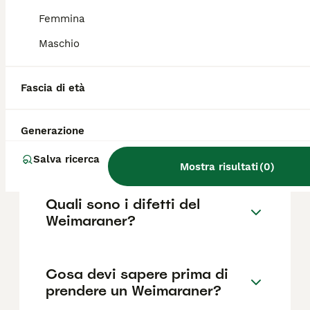
come il pedigree, la reputazione
dell'allevatore e la posizione.
Femmina
Maschio
Quanto dura la vita di un
Weimaraner?
Fascia di età
Generazione
Qual è il carattere del
Weimaraner?
Salva ricerca
Mostra risultati
(
0
)
Quali sono i difetti del
Weimaraner?
Cosa devi sapere prima di
prendere un Weimaraner?