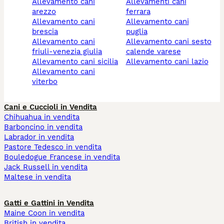
allevamento cani
allevamenti cani
arezzo
ferrara
allevamento cani
allevamento cani
brescia
puglia
allevamento cani
allevamento cani sesto
friuli-venezia giulia
calende varese
allevamento cani sicilia
allevamento cani lazio
allevamento cani
viterbo
Cani e Cuccioli in Vendita
Chihuahua in vendita
Barboncino in vendita
Labrador in vendita
Pastore Tedesco in vendita
Bouledogue Francese in vendita
Jack Russell in vendita
Maltese in vendita
Gatti e Gattini in Vendita
Maine Coon in vendita
British in vendita