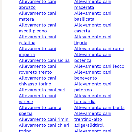
allevamento cani
allevamento cani
abruzzo
macerata
allevamento cani
allevamento cani
matera
basilicata
allevamento cani
allevamento cani
ascoli piceno
caserta
allevamento cani
allevamento cani
galatina
liguria
allevamento cani
allevamento cani roma
imperia
allevamento cani
allevamento cani sicilia
potenza
allevamento cani
allevamento cani lecco
rovereto trento
allevamento cani
allevamento cani
benevento
chivasso torino
allevamento cani
allevamento cani bari
palermo
allevamento cani
allevamento cani
varese
lombardia
allevamento cani la
allevamento cani biella
spezia
allevamento cani
allevamento cani rimini
trentino-alto
allevamento cani chieri
adige/südtirol
torino
allevamento cani