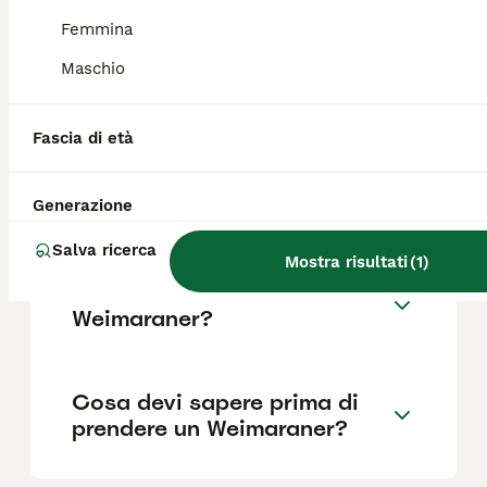
Femmina
Quanto dura la vita di un
Maschio
Weimaraner?
Fascia di età
Qual è il carattere del
Weimaraner?
Generazione
Salva ricerca
Mostra risultati
(
1
)
Quali sono i difetti del
Weimaraner?
Cosa devi sapere prima di
prendere un Weimaraner?