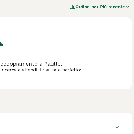
rridore che può raggiungere notevoli velocità, pur essendo
Ordina per
Più recente
tilizzato per la caccia alla lepre e le corse, il Whippet è
 sua natura indipendente, è molto legato ai suoi proprietari e
orrere liberamente in spazi sicuri. È noto per essere un cane
r questa razza.
accoppiamento a Paullo.
icerca e attendi il risultato perfetto: