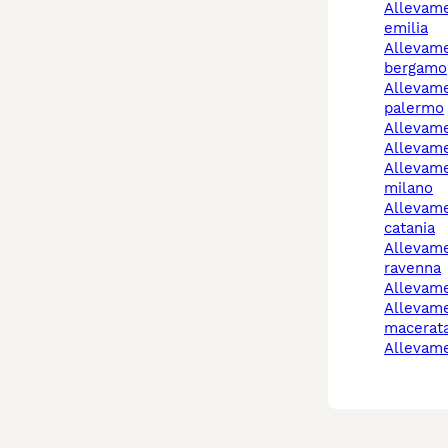
allevamento cani reggio
emilia
allevamento cani
bergamo
allevamento cani
palermo
allevam
allevam
allevamento cani
milano
allevamenti cani
catania
allevamento cani
ravenna
allevam
allevamento cani
macerat
allevam