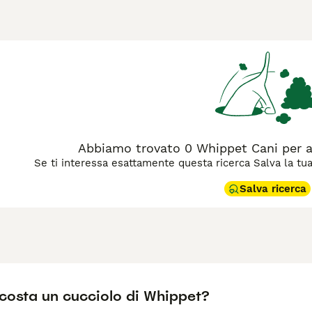
 fisico atletico e il manto corto e setoso, è un eccellente co
ettuoso e calmo in casa. Originario dell'Inghilterra, dove era u
 leale e sensibile, adatto a famiglie e singoli. Nonostante la
lla vita domestica, richiedendo però opportunità regolari di c
chiede un trattamento gentile e amorevole.
il
Whippet è il cane ideale per te, leggi la guida all'acquisto
pe
Abbiamo trovato 0 Whippet Cani per 
Se ti interessa esattamente questa ricerca Salva la tua r
Salva ricerca
costa un cucciolo di Whippet?