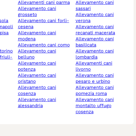
allevamenti cani parma
allevamento cani
allevamento cani
sassari
grosseto
allevamento cani
sola
allevamento cani forlì-
verona
 napoli
cesena
allevamento cani
pisa
allevamento cani
recanati macerata
modena
allevamento cani
allevamento cani como
basilicata
torino
allevamento cani
allevamento cani
belluno
lombardia
allevamento cani
allevamenti cani
potenza
livorno
allevamento cani
allevamento cani
oristano
pesaro e urbino
allevamento cani
allevamento cani
cosenza
pomezia roma
allevamento cani
allevamento cani
alessandria
montalto uffugo
cosenza