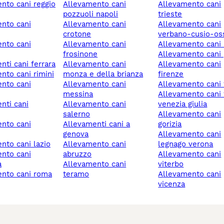
allevamento cani
allevamento cani
pozzuoli napoli
trieste
allevamento cani
allevamento cani
crotone
verbano-cusio-os
allevamento cani
allevamento cani
frosinone
allevamento cani 
enti cani ferrara
allevamento cani
allevamento cani
ento cani rimini
monza e della brianza
firenze
allevamento cani
allevamento cani 
messina
allevamento cani friuli-
allevamento cani
venezia giulia
salerno
allevamento cani
allevamenti cani a
gorizia
genova
allevamento cani
ento cani lazio
allevamento cani
legnago verona
abruzzo
allevamento cani
a
allevamento cani
viterbo
ento cani roma
teramo
allevamento cani
vicenza