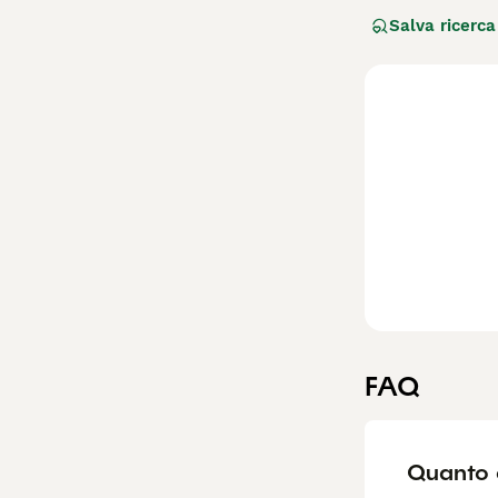
Questo cane, dal
Salva ricerca
estremamente aff
oggi un compagno
si adatta bene a
delicato, che ri
Per scoprire se 
FAQ
Quanto 