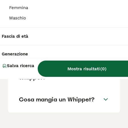
Femmina
Maschio
Il Whippet è un levriero
aggressivo?
Fascia di età
Quanto dura un Whippet?
Generazione
Salva ricerca
Mostra risultati
(
0
)
Dove posso adottare un
Whippet?
Cosa mangia un Whippet?