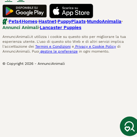
Pets4Homes
Hastnet
PuppyPlaats
MundoAnimalia
Annunci Animali
Lancaster Puppies
AnnunciAnimali.it utilizza i cookie su questo sito per migliorare la tua
esperienza utente. L'uso di questo sito Web e di altri servizi implica
l'accettazione dei
Termini e Condizioni
e
Privacy e Cookie Policy
di
AnnunciAnimali. Puoi
gestire le preferenze
in ogni momento.
© Copyright
2026
-
AnnunciAnimali