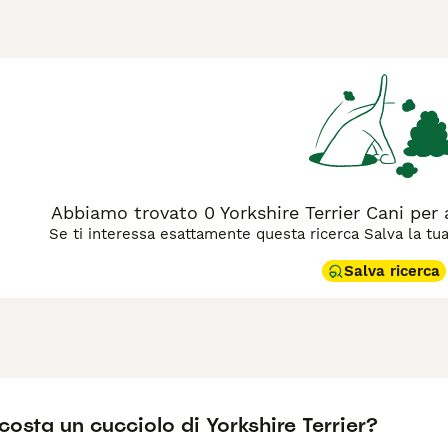
nella regione settentrionale dell'Inghilterra. La razza fu svilu
i nel distretto tessile dello Yorkshire, che incrociarono divers
il Maltese — per ottenere un cane compatto e coraggioso, iniz
 Con il tempo, lo Yorkie si impose come cane da compagnia dell'
rier è un cane Toy di costituzione robusta per la sua taglia, 
lo umano — di colore blu acciaio e oro nelle parti indicate dal
 personalità ben più grande del suo fisico. È un cane affettuo
n adeguatamente socializzato. Richiede toelettatura regolare
deale per la vita in appartamento, adatto sia a persone sole c
6 anni.
Abbiamo trovato 0 Yorkshire Terrier Cani per
Se ti interessa esattamente questa ricerca Salva la tua r
Salva ricerca
osta un cucciolo di Yorkshire Terrier?