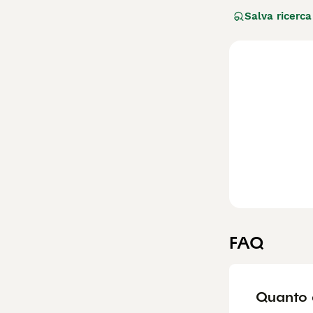
dello Yorkshire, 
Salva ricerca
scozzesi immigrat
e probabilmente 
nelle fabbriche.
Lo Yorkshire Ter
texture al capel
curioso, con una
abbaiatore se no
annodamenti. È i
vita tra i 12 e i 1
FAQ
Quanto c