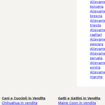
allevamento cani
bologna
allevamento cani
brescia
allevamento cani
trieste
allevamento cani
cagliari
allevamento cani
pescara
allevam
allevamento cani
perugia
allevamento cani reggio
emilia
allevamento cani
marche
Cani e Cuccioli in Vendita
Gatti e Gattini in Vendita
Chihuahua in vendita
Maine Coon in vendita