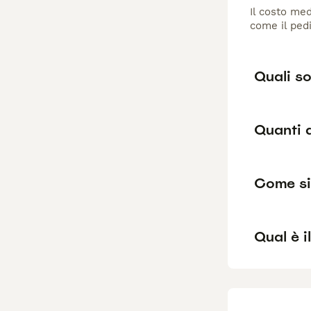
Il costo med
come il pedi
Quali so
Quanti a
Come si 
Qual è i