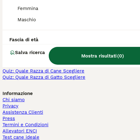
Scottish in vendita
Femmina
Persiano in vendita
Siberiano in vendita
Maschio
Altre Pagine Popolari
Cani in Vendita a Milano
Fascia di età
Cani in Vendita a Roma
Cani in Vendita a Bologna
Salva ricerca
Mostra risultati
(
0
)
Forum Sui Cani
Forum Sui Gatti
Quiz: Quale Razza di Cane Scegliere
Quiz: Quale Razza di Gatto Scegliere
Informazione
Chi siamo
Privacy
Assistenza Clienti
Press
Termini e Condizioni
Allevatori ENCI
Test cane ideale