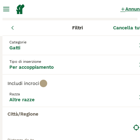
Annun
Filtri
Cancella tu
Gattini
Altre razze
Campania
Città Metropolitana di Napoli
Categorie
Altre razze Gattini per accoppiamento
Gatti
a Portici
Tipo di inserzione
0 Gattini trovati
Per accoppiamento
Altre razze
Filtri
Solo di razza
Includi incroci
Salva ricerca
Ordina
Razza
Altre razze
Città/Regione