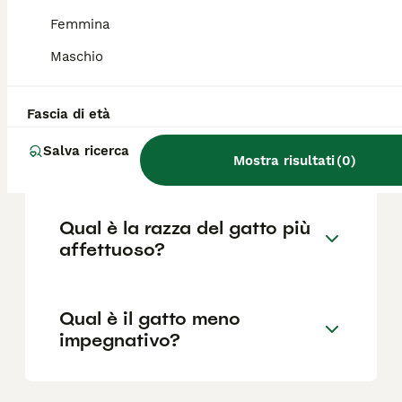
dell'esemplare. Alcuni allevatori possono
offrire cuccioli anche a prezzi inferiori, ma
Femmina
un gatto ben allevato con pedigree ha un
prezzo più elevato e spesso richiede liste
Maschio
d'attesa.
Fascia di età
Qual è il carattere del gatto
Salva ricerca
d'Angora turco?
Mostra risultati
(
0
)
Qual è la razza del gatto più
affettuoso?
Qual è il gatto meno
impegnativo?