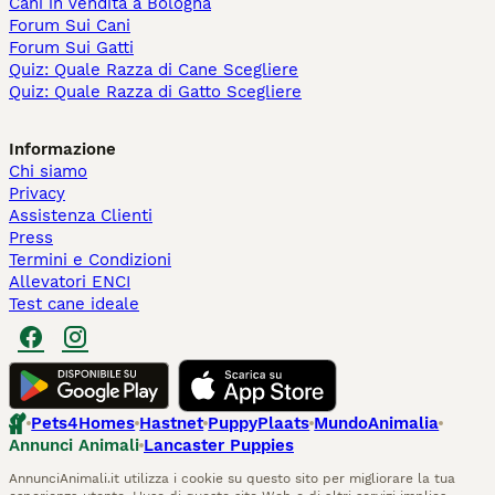
Cani in Vendita a Bologna
Forum Sui Cani
Forum Sui Gatti
Quiz: Quale Razza di Cane Scegliere
Quiz: Quale Razza di Gatto Scegliere
Informazione
Chi siamo
Privacy
Assistenza Clienti
Press
Termini e Condizioni
Allevatori ENCI
Test cane ideale
Pets4Homes
Hastnet
PuppyPlaats
MundoAnimalia
Annunci Animali
Lancaster Puppies
AnnunciAnimali.it utilizza i cookie su questo sito per migliorare la tua