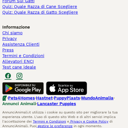
Forum Sui Gatti
Quiz: Quale Razza di Cane Scegliere
Quiz: Quale Razza di Gatto Scegliere
Informazione
Chi siamo
Privacy
Assistenza Clienti
Press
Termini e Condizioni
Allevatori ENCI
Test cane ideale
Pets4Homes
Hastnet
PuppyPlaats
MundoAnimalia
Annunci Animali
Lancaster Puppies
AnnunciAnimali.it utilizza i cookie su questo sito per migliorare la tua
esperienza utente. L'uso di questo sito Web e di altri servizi implica
l'accettazione dei
Termini e Condizioni
e
Privacy e Cookie Policy
di
AnnunciAnimali. Puoi
gestire le preferenze
in ogni momento.