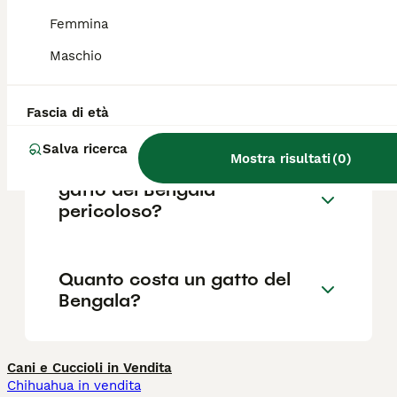
genitori e al sesso. Le spese di
mantenimento annuale si aggirano tra i 400
Femmina
e i 600 euro.
Maschio
Quali sono i difetti del gatto
Fascia di età
del Bengala?
Salva ricerca
Mostra risultati
(
0
)
gatto del Bengala
pericoloso?
Quanto costa un gatto del
Bengala?
Cani e Cuccioli in Vendita
Chihuahua in vendita