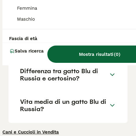
esemplari, attestandosi mediamente tra i
400 e i 1.000 euro. Esemplari di alta
Femmina
genealogia possono raggiungere cifre più
elevate.
Maschio
Fascia di età
Quali sono i difetti del gatto
Blu di Russia?
Salva ricerca
Mostra risultati
(
0
)
Differenza tra gatto Blu di
Russia e certosino?
Vita media di un gatto Blu di
Russia?
Cani e Cuccioli in Vendita