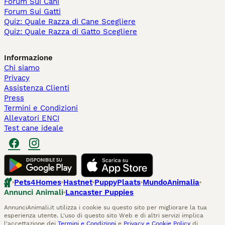
Forum Sui Cani
Forum Sui Gatti
Quiz: Quale Razza di Cane Scegliere
Quiz: Quale Razza di Gatto Scegliere
Informazione
Chi siamo
Privacy
Assistenza Clienti
Press
Termini e Condizioni
Allevatori ENCI
Test cane ideale
Pets4Homes
Hastnet
PuppyPlaats
MundoAnimalia
Annunci Animali
Lancaster Puppies
AnnunciAnimali.it utilizza i cookie su questo sito per migliorare la tua
esperienza utente. L'uso di questo sito Web e di altri servizi implica
l'accettazione dei
Termini e Condizioni
e
Privacy e Cookie Policy
di