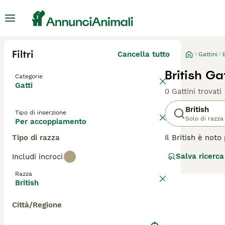
Filtri
Cancella tutto
Gattini
British G
Categorie
Gatti
0 Gattini trovati
British
Tipo di inserzione
Solo di razza
Per accoppiamento
Tipo di razza
Il British è not
eccessivamente e
Salva ricerca
Includi incroci
riconosciuto com
Razza
Leggi la
nostra p
British
Città/Regione