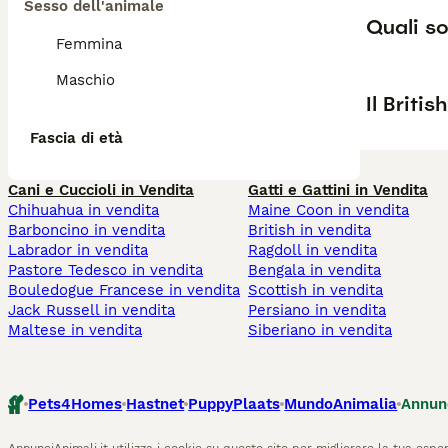
Sesso dell'animale
Quali so
Femmina
Maschio
Il Briti
Fascia di età
Cani e Cuccioli in Vendita
Gatti e Gattini in Vendita
Chihuahua in vendita
Maine Coon in vendita
Barboncino in vendita
British in vendita
Labrador in vendita
Ragdoll in vendita
Pastore Tedesco in vendita
Bengala in vendita
Bouledogue Francese in vendita
Scottish in vendita
Jack Russell in vendita
Persiano in vendita
Maltese in vendita
Siberiano in vendita
Pets4Homes
Hastnet
PuppyPlaats
MundoAnimalia
Annun