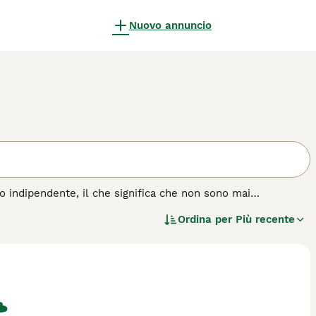
Nuovo annuncio
o indipendente, il che significa che non sono mai
itish a pelo corto, il British a pelo lungo non è
Ordina per
Più recente
ica vera differenza tra le due razze è la lunghezza del pelo.
i gatto.