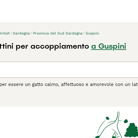
British
Sardegna
Provincia del Sud Sardegna
Guspini
attini per accoppiamento
a Guspini
o per essere un gatto calmo, affettuoso e amorevole con un lat
sigenti. Sebbene esistano da molto tempo, a differenza del Br
e una razza dal GCCF, sebbene sia riconosciuto dal TICA. L'un
agina di consigli sul British
per informazioni su questa razza d