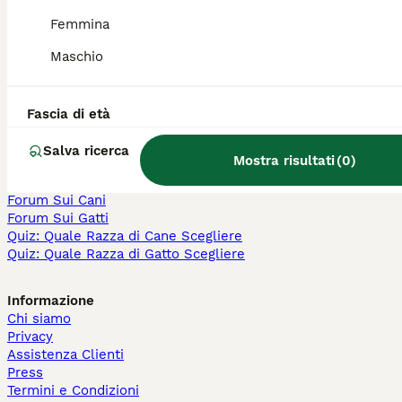
Ragdoll in vendita
Femmina
Bengala in vendita
Scottish in vendita
Maschio
Persiano in vendita
Siberiano in vendita
Fascia di età
Altre Pagine Popolari
Cani in Vendita a Milano
Salva ricerca
Mostra risultati
(
0
)
Cani in Vendita a Roma
Cani in Vendita a Bologna
Forum Sui Cani
Forum Sui Gatti
Quiz: Quale Razza di Cane Scegliere
Quiz: Quale Razza di Gatto Scegliere
Informazione
Chi siamo
Privacy
Assistenza Clienti
Press
Termini e Condizioni