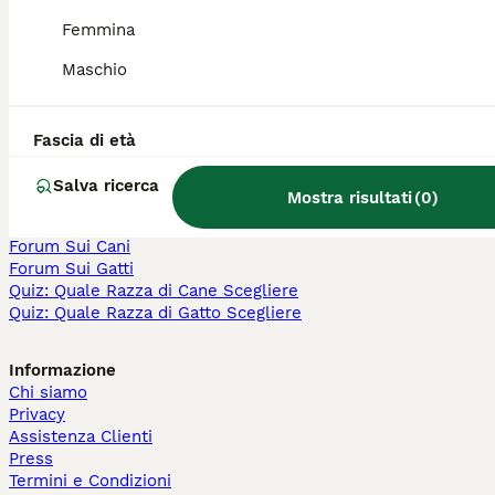
Ragdoll in vendita
Femmina
Bengala in vendita
Scottish in vendita
Maschio
Persiano in vendita
Siberiano in vendita
Fascia di età
Altre Pagine Popolari
Cani in Vendita a Milano
Salva ricerca
Mostra risultati
(
0
)
Cani in Vendita a Roma
Cani in Vendita a Bologna
Forum Sui Cani
Forum Sui Gatti
Quiz: Quale Razza di Cane Scegliere
Quiz: Quale Razza di Gatto Scegliere
Informazione
Chi siamo
Privacy
Assistenza Clienti
Press
Termini e Condizioni