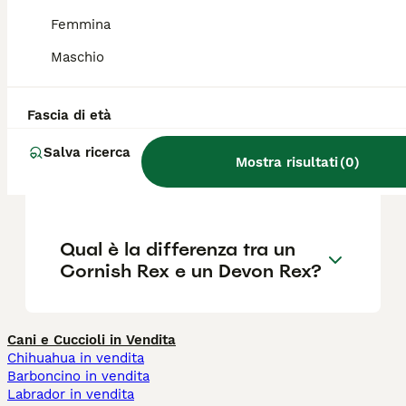
rivolgendosi a un allevatore serio.
Femmina
Maschio
Qual è il carattere del gatto
Cornish Rex?
Fascia di età
Salva ricerca
Il Cornish Rex è un gatto
Mostra risultati
(
0
)
riccio?
Qual è la differenza tra un
Cornish Rex e un Devon Rex?
Cani e Cuccioli in Vendita
Chihuahua in vendita
Barboncino in vendita
Labrador in vendita