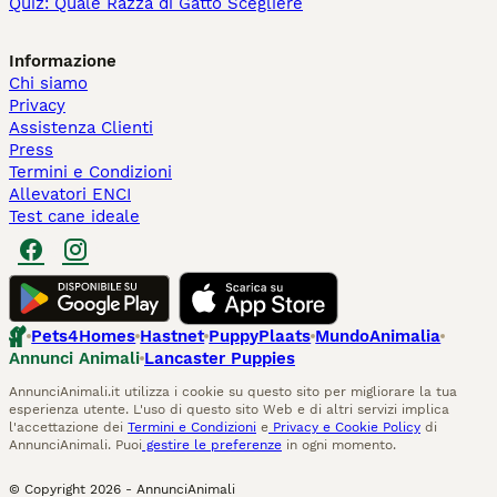
Quiz: Quale Razza di Gatto Scegliere
Informazione
Chi siamo
Privacy
Assistenza Clienti
Press
Termini e Condizioni
Allevatori ENCI
Test cane ideale
Pets4Homes
Hastnet
PuppyPlaats
MundoAnimalia
Annunci Animali
Lancaster Puppies
AnnunciAnimali.it utilizza i cookie su questo sito per migliorare la tua
esperienza utente. L'uso di questo sito Web e di altri servizi implica
l'accettazione dei
Termini e Condizioni
e
Privacy e Cookie Policy
di
AnnunciAnimali. Puoi
gestire le preferenze
in ogni momento.
© Copyright
2026
-
AnnunciAnimali