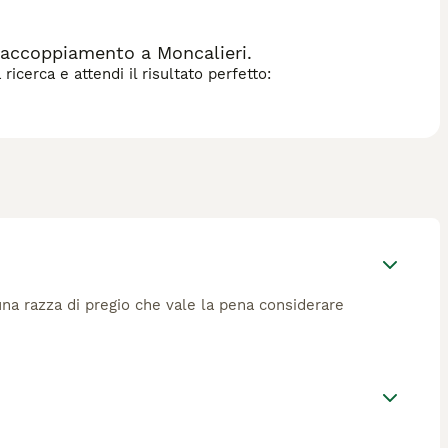
 lunghe zampe, grandi orecchie appuntite e una testa a
nish Rex ama le interazioni con le persone, è curioso e
ntello sottile e preferisce ambienti caldi. Si tratta di un
 accoppiamento a Moncalieri.
icerca e attendi il risultato perfetto:
una razza di pregio che vale la pena considerare