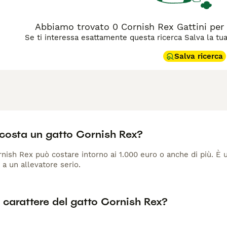
allergico. Il fisico è snello, muscoloso e aerodinamico, con
 Il carattere è esuberante, giocoso e molto affettuoso: il Cor
 vivace per tutta la vita. È sensibile al freddo a causa del ma
Abbiamo trovato 0 Cornish Rex Gattini per
 chi cerca un compagno attivo e comunicativo.
Se ti interessa esattamente questa ricerca Salva la tua r
Salva ricerca
costa un gatto Cornish Rex?
nish Rex può costare intorno ai 1.000 euro o anche di più. È 
 a un allevatore serio.
l carattere del gatto Cornish Rex?