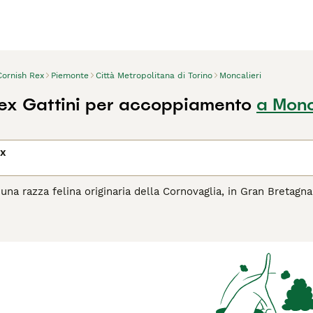
Cornish Rex
Piemonte
Città Metropolitana di Torino
Moncalieri
ex Gattini per accoppiamento
a Monc
ex
una razza felina originaria della Cornovaglia, in Gran Bretagn
e noto, chiamato
Kallibunker
, nacque il 21 luglio 1950 da una
 Bodmin Moor. Il cucciolo presentava un mantello insolito: ri
a consulenza del genetista A.C. Jude, avviò un programma di se
 va confuso con il
Devon Rex
, razza distinta con una mutazio
rafica.
ratteristico del Cornish Rex è il mantello cortissimo, ondulato 
amente morbidi e fini al tatto. Questo lo rende uno dei gatt