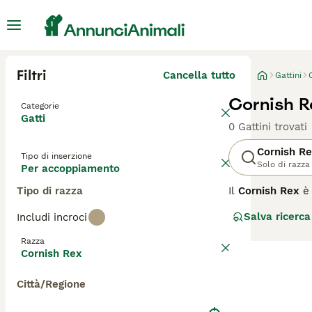
Filtri
Cancella tutto
Gattini
Cornish R
Categorie
Gatti
0 Gattini trovati
Cornish R
Tipo di inserzione
Solo di razza
Per accoppiamento
Tipo di razza
Il
Cornish Rex
è 
primo esemplar
Salva ricerca
Includi incroci
Nina Ennismore a
Ennismore, con l
Razza
Cornish Rex non
Cornish Rex
stessa area geog
Città/Regione
Il tratto più ca
sottopelo estrem