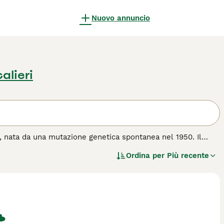
Nuovo annuncio
alieri
a, nata da una mutazione genetica spontanea nel 1950. Il
 gatta comune di nome Serena, che viveva nella fattoria di
Ordina per
Più recente
ccio e ondulato, simile al pelo di un agnello Cornish Rex. La
lezione che portò alla stabilizzazione della razza. Il
ne genetica diversa, sviluppata qualche anno dopo nella
e privo di peli di guardia, composto esclusivamente da peli di
i a minor spargimento di pelo, anche se non è considerato