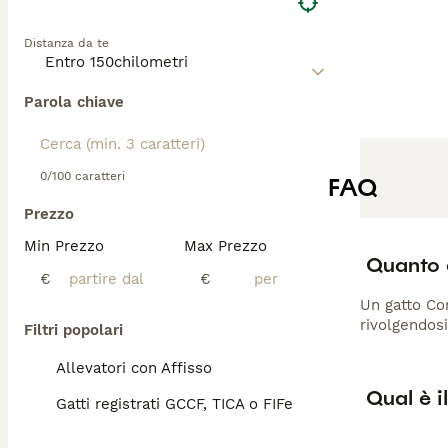
completamente an
cuneo allungata.
Distanza da te
rimane dinamico e
gatto ideale per
Parola chiave
0/100 caratteri
FAQ
Prezzo
Min Prezzo
Max Prezzo
Quanto 
€
€
Un gatto Cor
rivolgendosi
Filtri popolari
Allevatori con Affisso
Qual è i
Gatti registrati GCCF, TICA o FIFe