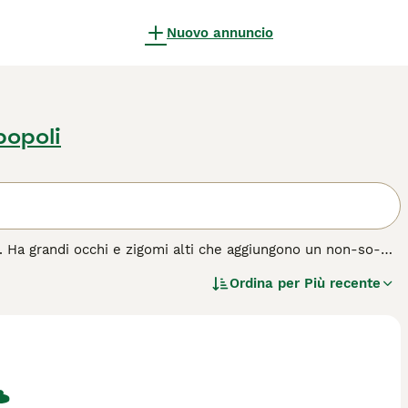
Nuovo annuncio
popoli
. Ha grandi occhi e zigomi alti che aggiungono un non-so-
llo che è estremamente vellutato al tatto. Oltre al loro
Ordina per
Più recente
ata con la spiccata intelligenza, lo ha reso un popolare
za di gatto.