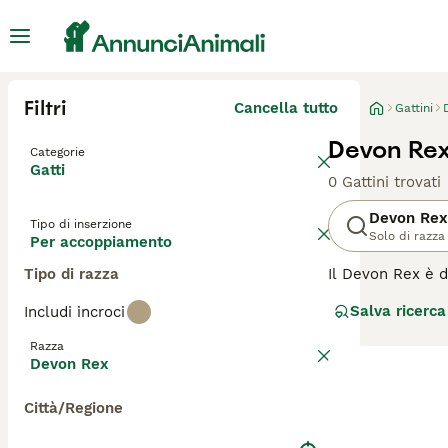
Filtri
Cancella tutto
Gattini
Devon Rex
Categorie
Gatti
0 Gattini trovati
Devon Rex
Tipo di inserzione
Solo di razza
Per accoppiamento
Tipo di razza
Il Devon Rex è d
che al loro aspe
Salva ricerca
Includi incroci
aspetto unico, i
animale domestic
Razza
Devon Rex
Leggi la
nostra p
Città/Regione