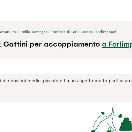
Devon Rex
Emilia-Romagna
Provincia di Forlì-Cesena
Forlimpopoli
 Gattini per accoppiamento
a Forlim
i dimensioni medio-piccole e ha un aspetto molto particolare
tto già particolare. Hanno anche un bellissimo morbido, mante
l Devon Rex vanta una natura amichevole e giocosa che, combin
o (sebbene siano un po' birichini).
agina di consigli sul Devon Rex
per informazioni su questa raz