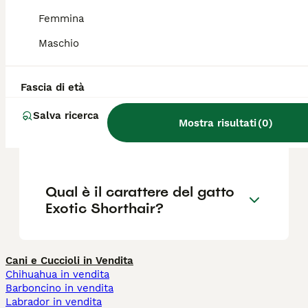
Femmina
Quanto vivono i gatti Exotic
Maschio
Shorthair?
Fascia di età
Qual è la differenza tra un
Salva ricerca
Persiano e un Exotic
Mostra risultati
(
0
)
Shorthair?
Qual è il carattere del gatto
Exotic Shorthair?
Cani e Cuccioli in Vendita
Chihuahua in vendita
Barboncino in vendita
Labrador in vendita