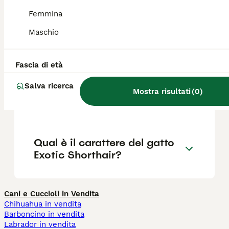
Femmina
Quanto vivono i gatti Exotic
Maschio
Shorthair?
Fascia di età
Qual è la differenza tra un
Salva ricerca
Persiano e un Exotic
Mostra risultati
(
0
)
Shorthair?
Qual è il carattere del gatto
Exotic Shorthair?
Cani e Cuccioli in Vendita
Chihuahua in vendita
Barboncino in vendita
Labrador in vendita