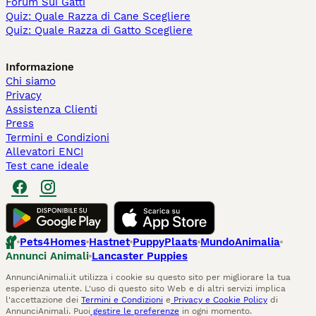
Forum Sui Gatti
Quiz: Quale Razza di Cane Scegliere
Quiz: Quale Razza di Gatto Scegliere
Informazione
Chi siamo
Privacy
Assistenza Clienti
Press
Termini e Condizioni
Allevatori ENCI
Test cane ideale
Pets4Homes
Hastnet
PuppyPlaats
MundoAnimalia
Annunci Animali
Lancaster Puppies
AnnunciAnimali.it utilizza i cookie su questo sito per migliorare la tua
esperienza utente. L'uso di questo sito Web e di altri servizi implica
l'accettazione dei
Termini e Condizioni
e
Privacy e Cookie Policy
di
AnnunciAnimali. Puoi
gestire le preferenze
in ogni momento.