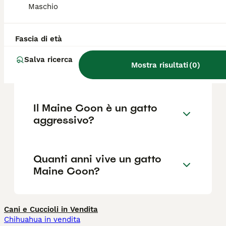
grande taglia, i costi di mantenimento per
Maschio
cibo e cure sono leggermente superiori alla
media.
Fascia di età
Quali sono i difetti dei Maine
Salva ricerca
Mostra risultati
(
0
)
Coon?
Il Maine Coon è un gatto
aggressivo?
Quanti anni vive un gatto
Maine Coon?
Cani e Cuccioli in Vendita
Chihuahua in vendita