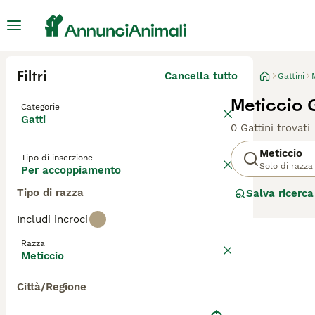
Filtri
Cancella tutto
Gattini
Meticcio 
Categorie
Gatti
0 Gattini trovati
Meticcio
Tipo di inserzione
Solo di razza
Per accoppiamento
Tipo di razza
Salva ricerca
Includi incroci
Razza
Meticcio
Città/Regione