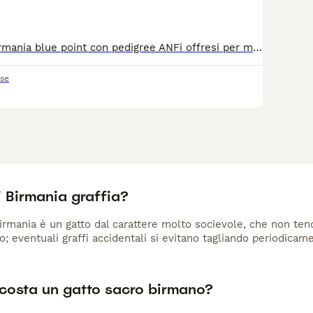
Liam sacro di Birmania blue point con pedigree ANFi offresi per monte, siamo disponibili a ospitare la gatta
ese
 Birmania graffia?
Birmania è un gatto dal carattere molto socievole, che non tend
co; eventuali graffi accidentali si evitano tagliando periodicam
costa un gatto sacro birmano?