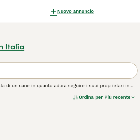
Nuovo annuncio
n Italia
la di un cane in quanto adora seguire i suoi proprietari in
 ottenere tutta l'attenzione che desiderano, mostrando allo
Ordina per
Più recente
graziati che si caratterizzano per un pelo bello e lucente. I
sono leali e affettuosi. Questi sono solo due dei motivi
sta razza di gatto.