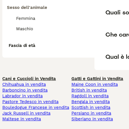
Sesso dell'animale
Quali so
Femmina
Maschio
Che cara
Fascia di età
Qual è l
Cani e Cuccioli in Vendita
Gatti e Gattini in Vendita
Chihuahua in vendita
Maine Coon in vendita
Barboncino in vendita
British in vendita
Labrador in vendita
Ragdoll in vendita
Pastore Tedesco in vendita
Bengala in vendita
Bouledogue Francese in vendita
Scottish in vendita
Jack Russell in vendita
Persiano in vendita
Maltese in vendita
Siberiano in vendita