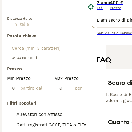
2 anni
400 €
Età
Prezzo
Distanza da te
San Maurizio Canav
Parola chiave
FAQ
0/100 caratteri
Prezzo
Min Prezzo
Max Prezzo
Sacro di
€
€
Il Sacro di 
adora il gio
Filtri popolari
Allevatori con Affisso
Quanto 
Gatti registrati GCCF, TICA o FIFe