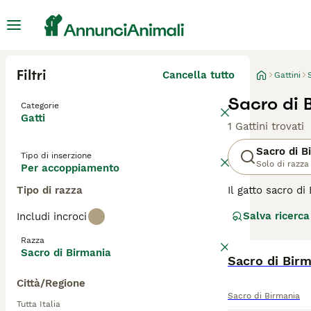
Filtri
Cancella tutto
Gattini
Sacro di 
Categorie
Gatti
1 Gattini trovati
Sacro di B
Tipo di inserzione
Solo di razza
Per accoppiamento
Tipo di razza
Il gatto sacro d
giro per la casa
Salva ricerca
Includi incroci
stesso tempo ai l
maschi tendono 
Razza
per cui il birma
Sacro di Birmania
Sacro di Bir
Leggi la
nostra p
Città/Regione
Sacro di Birmania
Tutta Italia