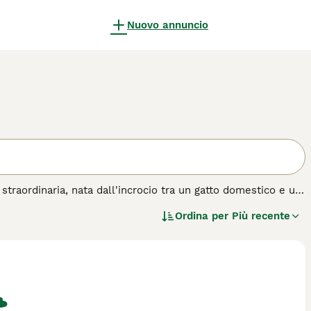
Nuovo annuncio
traordinaria, nata dall'incrocio tra un gatto domestico e un
ue per il suo aspetto selvaggio, con un manto maculato che
Ordina per
Più recente
coloso. Le varie generazioni, identificate con le sigle F1,
lta è la generazione, maggiore sarà la taglia e l'aspetto
, spesso paragonato a quello di un cane per il suo
ione e stimoli mentali per evitare comportamenti distruttivi.
nergico, il Savannah è particolarmente indicato per
 "gato savannah comprar", "gato savannah tamaño" e "gato