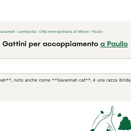
Savannah
Lombardia
Città metropolitana di Milano
Paullo
 Gattini per accoppiamento
a Paullo
nah**, noto anche come **Savannah cat**, è una razza ibrida s
selvatico. Originario degli Stati Uniti, questo gatto si disting
lo ghepardo, orecchie grandi e rotonde e un corpo snello e mus
, rappresentano la percentuale di sangue serval presente: più a
eramento del **gatto Savannah** è attivo, curioso e socievole
padrone e la voglia di giocare. Tuttavia, richiede molta attenz
spazio sufficiente e tempo per dedicarsi a un animale molto e
rti. Parole chiave rilevanti includono "gato savannah precio",
o España".