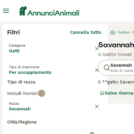
Filtri
Cancella tutto
Gattini
Savannah
Categorie
Gatti
0 Gattini trovati
Savannah
Tipo di inserzione
Solo di razza
Per accoppiamento
Tipo di razza
Il **gatto Savan
serval africano 
Salva ricerca
Includi incroci
ricorda un picco
F2, F3 fino a F5
Razza
esotico. Il temp
Savannah
attaccamento al 
Adatto a chi ha 
Città/Regione
proprietari espe
savannah criader