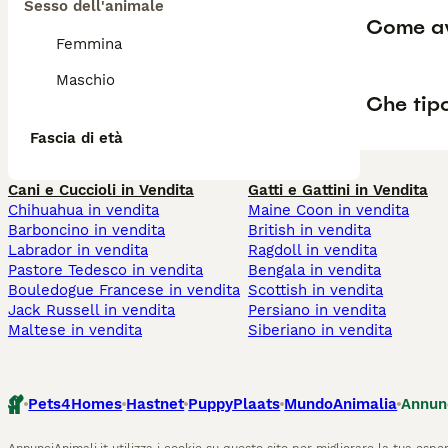
Sesso dell'animale
Come av
Femmina
Maschio
Che tipo
Fascia di età
Cani e Cuccioli in Vendita
Gatti e Gattini in Vendita
Chihuahua in vendita
Maine Coon in vendita
Barboncino in vendita
British in vendita
Labrador in vendita
Ragdoll in vendita
Pastore Tedesco in vendita
Bengala in vendita
Bouledogue Francese in vendita
Scottish in vendita
Jack Russell in vendita
Persiano in vendita
Maltese in vendita
Siberiano in vendita
Pets4Homes
Hastnet
PuppyPlaats
MundoAnimalia
Annun