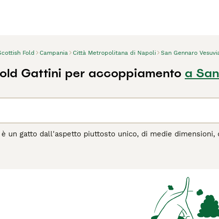
Scottish Fold
Campania
Città Metropolitana di Napoli
San Gennaro Vesuvi
Fold Gattini per accoppiamento
a San
 è un gatto dall'aspetto piuttosto unico, di medie dimensioni, 
te nuovi nel mondo felino, ma da quando sono apparsi sulla sce
 e nelle case delle persone di tutto il mondo, e per una buona 
na delle nature più dolci e affettuose.
agina di consigli sul Scottish
per informazioni su questa razza