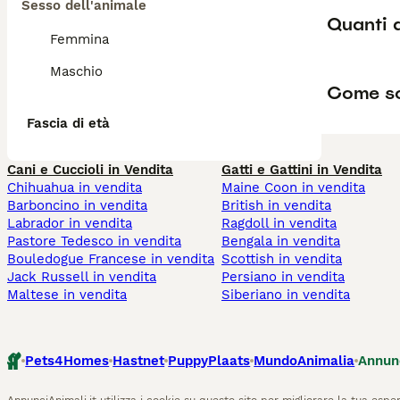
Sesso dell'animale
Quanti 
Femmina
Maschio
Come so
Fascia di età
Cani e Cuccioli in Vendita
Gatti e Gattini in Vendita
Chihuahua in vendita
Maine Coon in vendita
Barboncino in vendita
British in vendita
Labrador in vendita
Ragdoll in vendita
Pastore Tedesco in vendita
Bengala in vendita
Bouledogue Francese in vendita
Scottish in vendita
Jack Russell in vendita
Persiano in vendita
Maltese in vendita
Siberiano in vendita
Pets4Homes
Hastnet
PuppyPlaats
MundoAnimalia
Annun