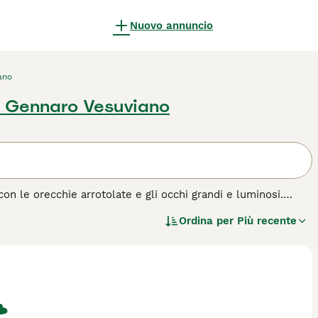
Nuovo annuncio
ano
 Gennaro Vesuviano
con le orecchie arrotolate e gli occhi grandi e luminosi.
na negli anni '60, questi adorabili gatti si sono fatti
Ordina per
Più recente
ragione. Non solo lo Scottish Fold ha un aspetto insolito,
 di cane.