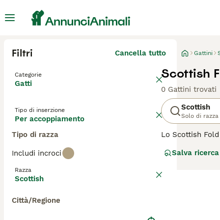
Filtri
Cancella tutto
Gattini
Scottish 
Categorie
Gatti
0 Gattini trovati
Scottish
Tipo di inserzione
Solo di razza
Per accoppiamento
Tipo di razza
Lo Scottish Fold
Sono relativamen
Salva ricerca
Includi incroci
strada nei cuori
ma vanta anche u
Razza
Scottish
Leggi la
nostra p
Città/Regione