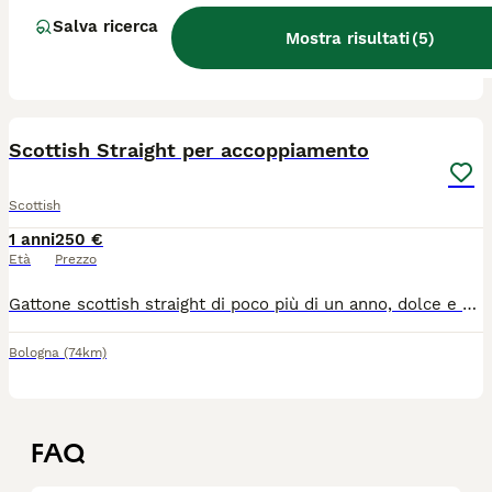
Gatto scottish straight maschio in agosto compie 1 anno disponibile per accompagnamento. Test genetici fiv e felv negativi. In salute. Microchippato alla consegna. Accordi dopo conoscenza telefonica, no perditempo. Grazie
Salva ricerca
Mostra risultati
(
5
)
Padova
(52.5km)
4
Scottish Straight per accoppiamento
Scottish
1 anni
250 €
Età
Prezzo
Gattone scottish straight di poco più di un anno, dolce e coccolone con vaccini e trattamento vermi completi, pedigree mancante
Bologna
(74km)
FAQ