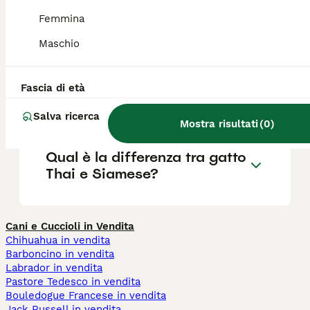
Qual è il carattere del Gatto
Femmina
Thai?
Maschio
Qual è la vita media di un
Fascia di età
Gatto Thai?
Salva ricerca
Mostra risultati
(
0
)
Qual è la differenza tra gatto
Thai e Siamese?
Cani e Cuccioli in Vendita
Chihuahua in vendita
Barboncino in vendita
Labrador in vendita
Pastore Tedesco in vendita
Bouledogue Francese in vendita
Jack Russell in vendita