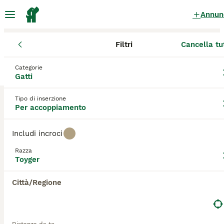
Annun
Filtri
Cancella tu
Gattini
Toyger
Campania
Città Metropolitana di Napoli
Porti
Categorie
Toyger Gattini per accoppiamento
Gatti
a Portici
Tipo di inserzione
0 Gattini trovati
Per accoppiamento
Toyger
Filtri
Solo di razza
Includi incroci
Il **Toyger**, noto anche come "gatto tigre", è una razza di
Razza
gatto domestico creata negli anni '80 per somigliare a una
Toyger
Salva ricerca
Ordina
versione in miniatura di una tigre. Originario dagli Stati
Uniti, questo gatto presenta un mantello caratteristico con
Città/Regione
striature verticali scure su sfondo arancione brillante, con
macchie circolari sulla testa e parti bianche sul muso e
sull'addome. Le sue zampe muscolose e il pelo corto e
morbido completano il suo aspetto unico e affascinante. Il