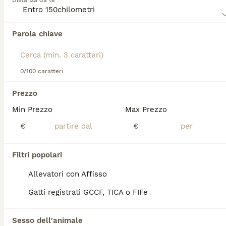
Distanza da te
temperamento del **Toyger** è noto per essere
intelligente, attivo e molto socievole, ideale per famiglie
che cercano un compagno giocoso e affettuoso. Questa
Parola chiave
Abbiamo trovato 0 Toyger Gattini per
razza è perfetta per chi desidera un animale domestico
accoppiamento a Portici.
con un'eleganza esotica ma adatto alla vita in casa. Tra i
termini di ricerca più rilevanti in Italia vi sono "gato toyger",
Se ti interessa esattamente questa ricerca Salva la tua 
"gato toyger precio" e "toyger precio", che indicano un
ricerca e attendi il risultato perfetto:
0/100 caratteri
interesse crescente verso questa razza rara ed elegante.
Salva ricerca
Prezzo
Min Prezzo
Max Prezzo
FAQ
€
€
Filtri popolari
Qual è la differenza tra un
Toyger e un bengala?
Allevatori con Affisso
Gatti registrati GCCF, TICA o FIFe
Il Toyger ha striature simili a quelle della
tigre con disegni definiti e colore di sfondo
chiaro dai toni caldi. Il Bengala ha invece
Sesso dell'animale