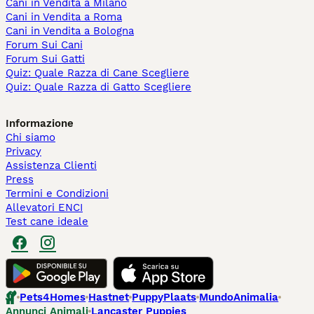
Cani in Vendita a Milano
Cani in Vendita a Roma
Cani in Vendita a Bologna
Forum Sui Cani
Forum Sui Gatti
Quiz: Quale Razza di Cane Scegliere
Quiz: Quale Razza di Gatto Scegliere
Informazione
Chi siamo
Privacy
Assistenza Clienti
Press
Termini e Condizioni
Allevatori ENCI
Test cane ideale
Pets4Homes
Hastnet
PuppyPlaats
MundoAnimalia
Annunci Animali
Lancaster Puppies