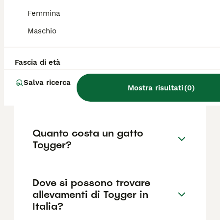
maculature particolari e un corpo lungo e
slanciato con occhi ovali.
Femmina
Maschio
Qual è il carattere del gatto
Toyger?
Fascia di età
Salva ricerca
Mostra risultati
(
0
)
Toyger quanto vive?
Quanto costa un gatto
Toyger?
Dove si possono trovare
allevamenti di Toyger in
Italia?