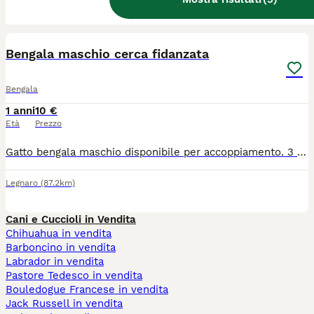
5
Bengala maschio cerca fidanzata
Bengala
1 anni
10 €
Età
Prezzo
Gatto bengala maschio disponibile per accoppiamento. 3 accoppiamenti già andati a buon fine. Test genetici , fiv e felv negativi. Vaccinazioni regolari. In salute. Carattere molto buono. Ama l’acqua. Abituato con altri animali e bambini. Sono disponibile a tenere la gatta da noi almeno una settimana così siamo sicuri che andrà a buon fine :) Accordi dopo conoscenza telefonica, no perditempo. Grazie
Legnaro
(87.2km)
Cani e Cuccioli in Vendita
Chihuahua in vendita
Barboncino in vendita
Labrador in vendita
Pastore Tedesco in vendita
Bouledogue Francese in vendita
Jack Russell in vendita