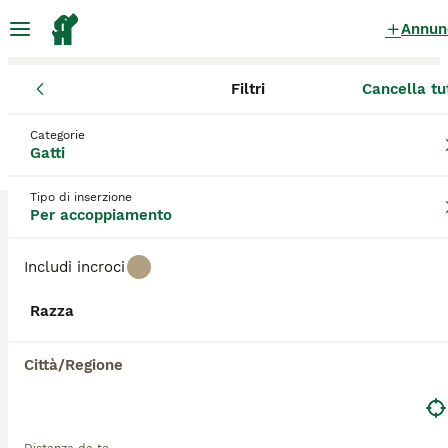
Annun
Filtri
Cancella tu
Gattini
Friuli-Venezia Giulia
Provincia di Pordenone
Pordenon
Categorie
Gattini per accoppiamento
a Pordenone
Gatti
5 Gattini trovati
Tipo di inserzione
Per accoppiamento
Tutte le razze
Filtri
Includi incroci
Salva ricerca
Ordina
5
Razza
Maine coon femmina per accoppiamento
Città/Regione
Maine Coon
1 anni
10 €
Età
Prezzo