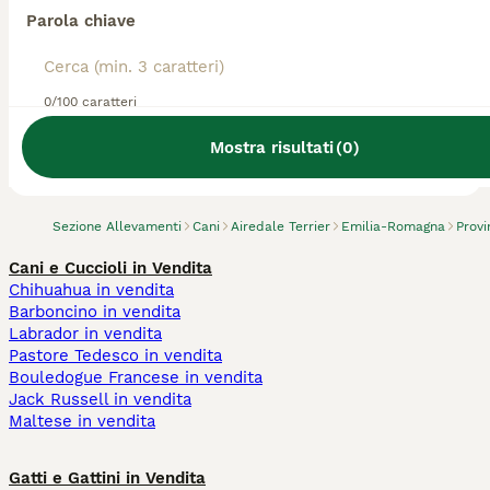
Parola chiave
0/100 caratteri
Abbiamo trovato 0 Allevamento di Airedale
Terrier, Forlimpopoli.
Mostra risultati
(
0
)
Prova invece a cercare tutti i Cani
Sezione Allevamenti
Cani
Airedale Terrier
Emilia-Romagna
Provi
Cani e Cuccioli in Vendita
Chihuahua in vendita
Barboncino in vendita
Labrador in vendita
Pastore Tedesco in vendita
Bouledogue Francese in vendita
Jack Russell in vendita
Maltese in vendita
Gatti e Gattini in Vendita