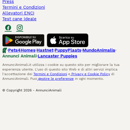
Press
Termini e Condizioni
Allevatori ENCI
Test cane ideale
Pets4Homes
Hastnet
PuppyPlaats
MundoAnimalia
Annunci Animali
Lancaster Puppies
AnnunciAnimali.it utilizza i cookie su questo sito per migliorare la tua
esperienza utente. L'uso di questo sito Web e di altri servizi implica
l'accettazione dei
Termini e Condizioni
e
Privacy e Cookie Policy
di
AnnunciAnimali. Puoi
gestire le preferenze
in ogni momento.
© Copyright
2026
-
AnnunciAnimali