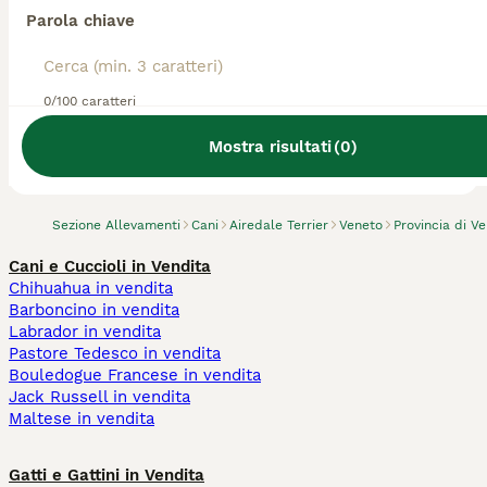
Parola chiave
0/100 caratteri
Abbiamo trovato 0 Allevamento di Airedale
Terrier, Legnago.
Mostra risultati
(
0
)
Prova invece a cercare tutti i Cani
Sezione Allevamenti
Cani
Airedale Terrier
Veneto
Provincia di V
Cani e Cuccioli in Vendita
Chihuahua in vendita
Barboncino in vendita
Labrador in vendita
Pastore Tedesco in vendita
Bouledogue Francese in vendita
Jack Russell in vendita
Maltese in vendita
Gatti e Gattini in Vendita