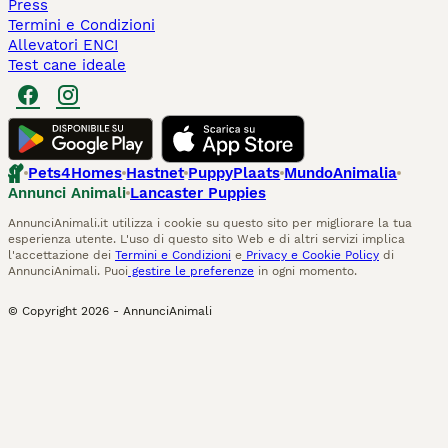
Press
Termini e Condizioni
Allevatori ENCI
Test cane ideale
Pets4Homes
Hastnet
PuppyPlaats
MundoAnimalia
Annunci Animali
Lancaster Puppies
AnnunciAnimali.it utilizza i cookie su questo sito per migliorare la tua
esperienza utente. L'uso di questo sito Web e di altri servizi implica
l'accettazione dei
Termini e Condizioni
e
Privacy e Cookie Policy
di
AnnunciAnimali. Puoi
gestire le preferenze
in ogni momento.
© Copyright
2026
-
AnnunciAnimali