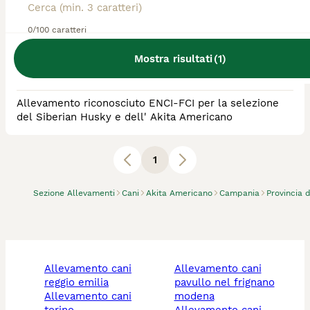
Allevatore Con Affisso
0/100 caratteri
Razza:
Akita Americano, Husky
Mostra risultati
(
1
)
0
animali disponibili
Varcaturo
Allevamento riconosciuto ENCI-FCI per la selezione
del Siberian Husky e dell' Akita Americano
1
Sezione Allevamenti
Cani
Akita Americano
Campania
Provincia 
allevamento cani
allevamento cani
reggio emilia
pavullo nel frignano
allevamento cani
modena
torino
allevamento cani