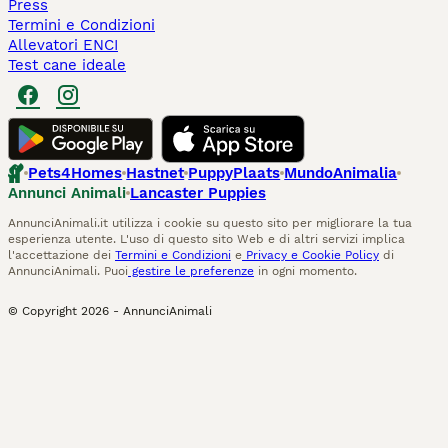
Press
Termini e Condizioni
Allevatori ENCI
Test cane ideale
Pets4Homes
Hastnet
PuppyPlaats
MundoAnimalia
Annunci Animali
Lancaster Puppies
AnnunciAnimali.it utilizza i cookie su questo sito per migliorare la tua
esperienza utente. L'uso di questo sito Web e di altri servizi implica
l'accettazione dei
Termini e Condizioni
e
Privacy e Cookie Policy
di
AnnunciAnimali. Puoi
gestire le preferenze
in ogni momento.
© Copyright
2026
-
AnnunciAnimali