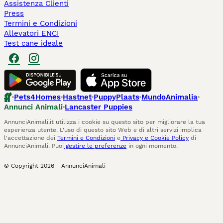
Assistenza Clienti
Press
Termini e Condizioni
Allevatori ENCI
Test cane ideale
Pets4Homes
Hastnet
PuppyPlaats
MundoAnimalia
Annunci Animali
Lancaster Puppies
AnnunciAnimali.it utilizza i cookie su questo sito per migliorare la tua
esperienza utente. L'uso di questo sito Web e di altri servizi implica
l'accettazione dei
Termini e Condizioni
e
Privacy e Cookie Policy
di
AnnunciAnimali. Puoi
gestire le preferenze
in ogni momento.
© Copyright
2026
-
AnnunciAnimali