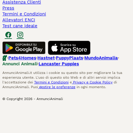
Assistenza Clienti
Press
Termini e Condizioni
Allevatori ENCI
Test cane ideale
Pets4Homes
Hastnet
PuppyPlaats
MundoAnimalia
Annunci Animali
Lancaster Puppies
AnnunciAnimali.it utilizza i cookie su questo sito per migliorare la tua
esperienza utente. L'uso di questo sito Web e di altri servizi implica
l'accettazione dei
Termini e Condizioni
e
Privacy e Cookie Policy
di
AnnunciAnimali. Puoi
gestire le preferenze
in ogni momento.
© Copyright
2026
-
AnnunciAnimali