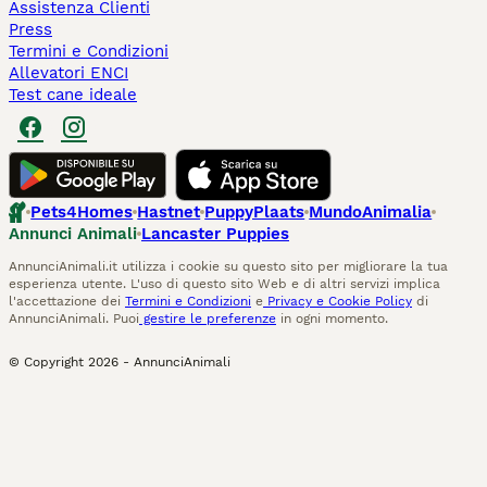
Assistenza Clienti
Press
Termini e Condizioni
Allevatori ENCI
Test cane ideale
Pets4Homes
Hastnet
PuppyPlaats
MundoAnimalia
Annunci Animali
Lancaster Puppies
AnnunciAnimali.it utilizza i cookie su questo sito per migliorare la tua
esperienza utente. L'uso di questo sito Web e di altri servizi implica
l'accettazione dei
Termini e Condizioni
e
Privacy e Cookie Policy
di
AnnunciAnimali. Puoi
gestire le preferenze
in ogni momento.
© Copyright
2026
-
AnnunciAnimali