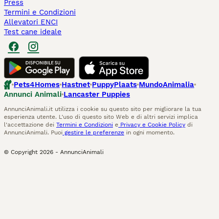
Press
Termini e Condizioni
Allevatori ENCI
Test cane ideale
Pets4Homes
Hastnet
PuppyPlaats
MundoAnimalia
Annunci Animali
Lancaster Puppies
AnnunciAnimali.it utilizza i cookie su questo sito per migliorare la tua
esperienza utente. L'uso di questo sito Web e di altri servizi implica
l'accettazione dei
Termini e Condizioni
e
Privacy e Cookie Policy
di
AnnunciAnimali. Puoi
gestire le preferenze
in ogni momento.
© Copyright
2026
-
AnnunciAnimali