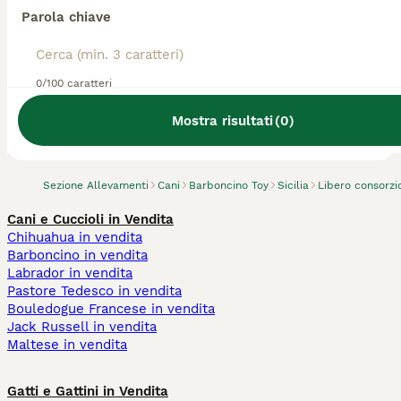
Parola chiave
0/100 caratteri
Abbiamo trovato 0 Allevamento di
Barboncino Toy, Ribera.
Mostra risultati
(
0
)
Prova invece a cercare tutti i Cani
Sezione Allevamenti
Cani
Barboncino Toy
Sicilia
Libero consorzi
Cani e Cuccioli in Vendita
Chihuahua in vendita
Barboncino in vendita
Labrador in vendita
Pastore Tedesco in vendita
Bouledogue Francese in vendita
Jack Russell in vendita
Maltese in vendita
Gatti e Gattini in Vendita