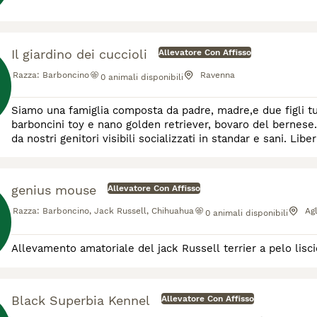
Il giardino dei cuccioli
Allevatore Con Affisso
Razza:
Barboncino
Ravenna
0
animali disponibili
Siamo una famiglia composta da padre, madre,e due figli tutti insieme alleviamo da 20 anni con passione cuccioli di
barboncini toy e nano golden retriever, bovaro del bernese
da nostri genitori visibili socializzati in standar e sani. Libe
genius mouse
Allevatore Con Affisso
Razza:
Barboncino, Jack Russell, Chihuahua
Ag
0
animali disponibili
Allevamento amatoriale del jack Russell terrier a pelo lisci
Black Superbia Kennel
Allevatore Con Affisso