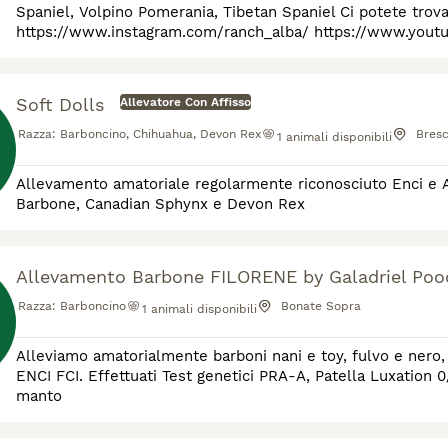
Spaniel, Volpino Pomerania, Tibetan Spaniel Ci potete trovare qui: https://www.ran
https://www.instagram.com/ranch_alba/ https://www.you
https://www.google.com/maps/place/Ranch+Alba/
Soft Dolls
Allevatore Con Affisso
Razza:
Barboncino, Chihuahua, Devon Rex
Bresc
1
animali disponibili
Allevamento amatoriale regolarmente riconosciuto Enci e An
Barbone, Canadian Sphynx e Devon Rex
Allevamento Barbone FILORENE by Galadriel Poo
Razza:
Barboncino
Bonate Sopra
1
animali disponibili
Alleviamo amatorialmente barboni nani e toy, fulvo e nero,
ENCI FCI. Effettuati Test genetici PRA-A, Patella Luxation 0/
manto