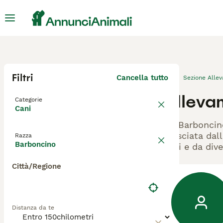
Filtri
Cancella tutto
Sezione Alle
Allevam
Categorie
Cani
Gli Barboncin
rilasciata dal
Razza
Barboncino
cani e da dive
Città/Regione
Distanza da te