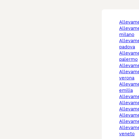
allevam
allevamento cani
milano
allevamento cani
padova
allevamento cani
palermo
allevam
allevamento cani
verona
allevamento cani reggio
emilia
allevam
allevam
allevam
allevam
allevam
allevamento cani
veneto