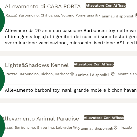
Allevamento di CASA PORTA
Allevatore Con Affisso
Razza:
Barboncino, Chihuahua, Volpino Pomerania
1
animali disponibili
Alleviamo da 20 anni con passione Barboncini toy nelle vari
ottima genealogia,tutti genitori dei cuccioli sono testati geneticamente.I cuccioli saranno affidati dopo 60 giorni con
sverminazione vaccinazione, microchip, iscrizione ASL certi
Lights&Shadows Kennel
Allevatore Con Affisso
Razza:
Barboncino, Bichon, Barbone
Monte San 
0
animali disponibili
Allevamento barboni toy, nani, grande mole e bichon hava
Allevamento Animal Paradise
Allevatore Con Affisso
Razza:
Barboncino, Shiba Inu, Labrador
Inzago
0
animali disponibili