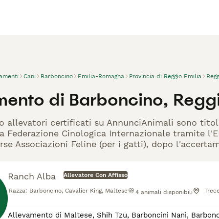
vamenti
Cani
Barboncino
Emilia-Romagna
Provincia di Reggio Emilia
Regg
ento di Barboncino, Reggio
o allevatori certificati su AnnunciAnimali sono tito
la Federazione Cinologica Internazionale tramite l'EN
rse Associazioni Feline (per i gatti), dopo l'accerta
Ranch Alba
Allevatore Con Affisso
Razza:
Barboncino, Cavalier King, Maltese
Trec
4
animali disponibili
Allevamento di Maltese, Shih Tzu, Barboncini Nani, Barboncin