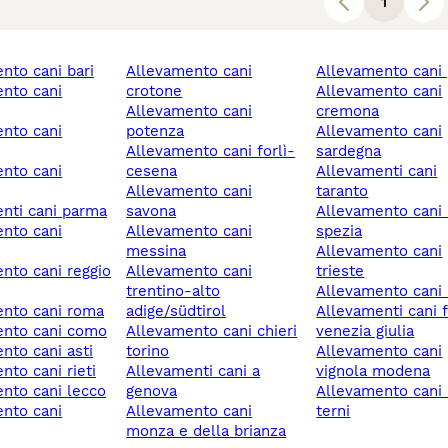
1
ento cani bari
allevamento cani
allevamento cani 
crotone
allevamento cani
allevamento cani
cremona
potenza
allevamento cani
allevamento cani forlì-
sardegna
cesena
allevamenti cani
allevamento cani
taranto
enti cani parma
savona
allevamento cani la
allevamento cani
spezia
messina
allevamento cani
allevamento cani
trieste
trentino-alto
allevamento cani 
ento cani roma
adige/südtirol
allevamenti cani friuli
ento cani como
allevamento cani chieri
venezia giulia
ento cani asti
torino
allevamento cani
ento cani rieti
allevamenti cani a
vignola modena
ento cani lecco
genova
allevamento cani narni
allevamento cani
terni
monza e della brianza