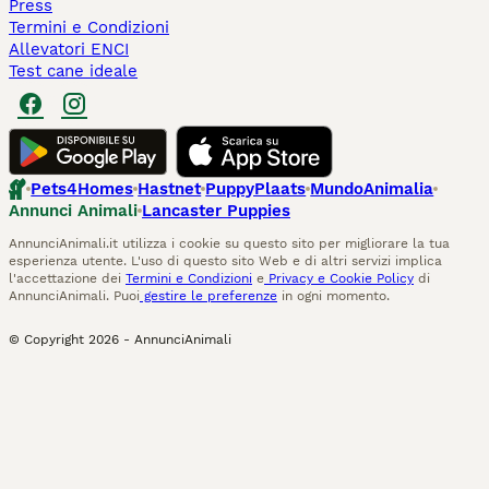
Press
Termini e Condizioni
Allevatori ENCI
Test cane ideale
Pets4Homes
Hastnet
PuppyPlaats
MundoAnimalia
Annunci Animali
Lancaster Puppies
AnnunciAnimali.it utilizza i cookie su questo sito per migliorare la tua
esperienza utente. L'uso di questo sito Web e di altri servizi implica
l'accettazione dei
Termini e Condizioni
e
Privacy e Cookie Policy
di
AnnunciAnimali. Puoi
gestire le preferenze
in ogni momento.
© Copyright
2026
-
AnnunciAnimali