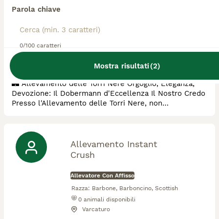
nere
Parola chiave
Allevatore Con Affisso
Razza:
Barbone, Dobermann
0/100 caratteri
0
animali disponibili
San Salvatore Telesino
Mostra risultati
(
2
)
​🏰 Allevamento delle Torri Nere ​Orgoglio, Eleganza,
Devozione: Il Dobermann d'Eccellenza ​Il Nostro Credo
​Presso l'Allevamento delle Torri Nere, non
selezioniamo solo cani; forgiamo custodi della casa e
compagni di vita instancabili. Il Dobermann è, per noi,
l'apice dell'ingegneria canina: un perfetto equilibrio tra
potenza esplosiva e sensibilità estrema. ​Le nostre
Allevamento Instant
"Torri" rappresentano la gu
Crush
Allevatore Con Affisso
Razza:
Barbone, Barboncino, Scottish
0
animali disponibili
Varcaturo