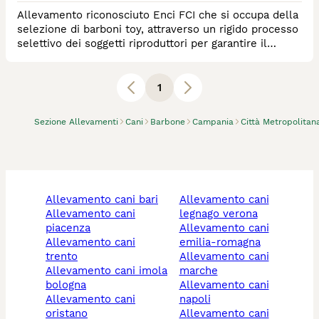
Allevamento riconosciuto Enci FCI che si occupa della
selezione di barboni toy, attraverso un rigido processo
selettivo dei soggetti riproduttori per garantire il
massimo rispetto dello standard della razza e non per
ultimo la salute del cane.
1
Sezione Allevamenti
Cani
Barbone
Campania
Città Metropolitan
allevamento cani bari
allevamento cani
allevamento cani
legnago verona
piacenza
allevamento cani
allevamento cani
emilia-romagna
trento
allevamento cani
allevamento cani imola
marche
bologna
allevamento cani
allevamento cani
napoli
oristano
allevamento cani