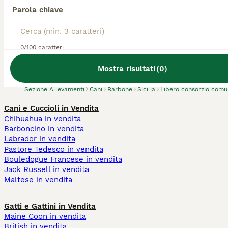
Parola chiave
Abbiamo trovato 0 Allevamento di Barbone,
0/100 caratteri
Riesi.
Prova invece a cercare tutti i Cani
Mostra risultati
(
0
)
Sezione Allevamenti
Cani
Barbone
Sicilia
Libero consorzio comun
Cani e Cuccioli in Vendita
Chihuahua in vendita
Barboncino in vendita
Labrador in vendita
Pastore Tedesco in vendita
Bouledogue Francese in vendita
Jack Russell in vendita
Maltese in vendita
Gatti e Gattini in Vendita
Maine Coon in vendita
British in vendita