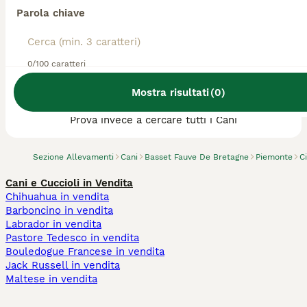
Parola chiave
0/100 caratteri
Abbiamo trovato 0 Allevamento di Basset
Mostra risultati
(
0
)
Fauve De Bretagne, Moncalieri.
Prova invece a cercare tutti i Cani
Sezione Allevamenti
Cani
Basset Fauve De Bretagne
Piemonte
C
Cani e Cuccioli in Vendita
Chihuahua in vendita
Barboncino in vendita
Labrador in vendita
Pastore Tedesco in vendita
Bouledogue Francese in vendita
Jack Russell in vendita
Maltese in vendita