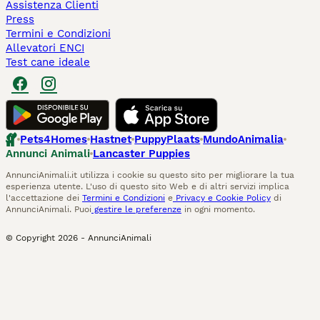
Assistenza Clienti
Press
Termini e Condizioni
Allevatori ENCI
Test cane ideale
Pets4Homes
Hastnet
PuppyPlaats
MundoAnimalia
Annunci Animali
Lancaster Puppies
AnnunciAnimali.it utilizza i cookie su questo sito per migliorare la tua
esperienza utente. L'uso di questo sito Web e di altri servizi implica
l'accettazione dei
Termini e Condizioni
e
Privacy e Cookie Policy
di
AnnunciAnimali. Puoi
gestire le preferenze
in ogni momento.
© Copyright
2026
-
AnnunciAnimali