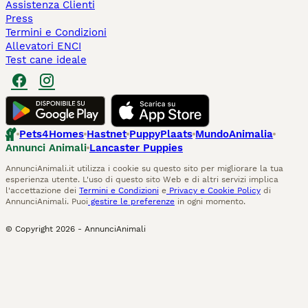
Assistenza Clienti
Press
Termini e Condizioni
Allevatori ENCI
Test cane ideale
Pets4Homes
Hastnet
PuppyPlaats
MundoAnimalia
Annunci Animali
Lancaster Puppies
AnnunciAnimali.it utilizza i cookie su questo sito per migliorare la tua
esperienza utente. L'uso di questo sito Web e di altri servizi implica
l'accettazione dei
Termini e Condizioni
e
Privacy e Cookie Policy
di
AnnunciAnimali. Puoi
gestire le preferenze
in ogni momento.
© Copyright
2026
-
AnnunciAnimali