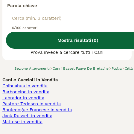
Parola chiave
0/100 caratteri
Abbiamo trovato 0 Allevamento di Basset
Mostra risultati
(
0
)
Fauve De Bretagne, Bitonto.
Prova invece a cercare tutti i Cani
Sezione Allevamenti
Cani
Basset Fauve De Bretagne
Puglia
Città
Cani e Cuccioli in Vendita
Chihuahua in vendita
Barboncino in vendita
Labrador in vendita
Pastore Tedesco in vendita
Bouledogue Francese in vendita
Jack Russell in vendita
Maltese in vendita