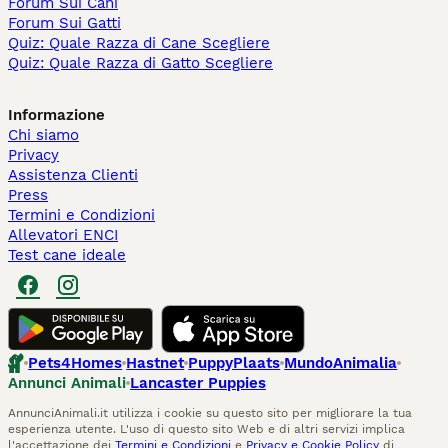
Forum Sui Cani
Forum Sui Gatti
Quiz: Quale Razza di Cane Scegliere
Quiz: Quale Razza di Gatto Scegliere
Informazione
Chi siamo
Privacy
Assistenza Clienti
Press
Termini e Condizioni
Allevatori ENCI
Test cane ideale
Pets4Homes
Hastnet
PuppyPlaats
MundoAnimalia
Annunci Animali
Lancaster Puppies
AnnunciAnimali.it utilizza i cookie su questo sito per migliorare la tua
esperienza utente. L'uso di questo sito Web e di altri servizi implica
l'accettazione dei
Termini e Condizioni
e
Privacy e Cookie Policy
di