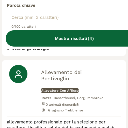
Parola chiave
Allevatore Con Affisso
Razza:
Bassethound
0
animali disponibili
0/100 caratteri
Vistarino
Mostra risultati
(
4
)
Alleviamo cani esclusivamente di razza Bassethound ,
di ottima genealogia
Allevamento dei
Bentivoglio
Allevatore Con Affisso
Razza:
Bassethound, Corgi Pembroke
0
animali disponibili
Gragnano Trebbiense
allevamento professionale per la selezione per
carattere, tipicità e salute del bassethound e welsh