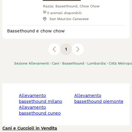
Razza:
Bassethound, Chow Chow
0
animali disponibili
San Maurizio Canavese
Bassethound e chow chow
1
Sezione Allevamenti
Cani
Bassethound
Lombardia
Città Metropo
allevamento
allevamento
bassethound milano
bassethound piemonte
allevamento
bassethound cuneo
Cani e Cuccioli in Vendita