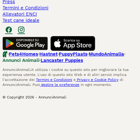
Press
Termini e Condizioni
Allevatori ENCI
Test cane ideale
Pets4Homes
Hastnet
PuppyPlaats
MundoAnimalia
Annunci Animali
Lancaster Puppies
AnnunciAnimali.it utilizza i cookie su questo sito per migliorare la tua
esperienza utente. L'uso di questo sito Web e di altri servizi implica
l'accettazione dei
Termini e Condizioni
e
Privacy e Cookie Policy
di
AnnunciAnimali. Puoi
gestire le preferenze
in ogni momento.
© Copyright
2026
-
AnnunciAnimali