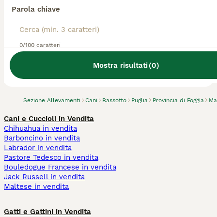
Parola chiave
0/100 caratteri
Abbiamo trovato 0 Allevamento di Bassotto,
Manfredonia.
Mostra risultati
(
0
)
Prova invece a cercare tutti i Cani
Sezione Allevamenti
Cani
Bassotto
Puglia
Provincia di Foggia
Ma
Cani e Cuccioli in Vendita
Chihuahua in vendita
Barboncino in vendita
Labrador in vendita
Pastore Tedesco in vendita
Bouledogue Francese in vendita
Jack Russell in vendita
Maltese in vendita
Gatti e Gattini in Vendita