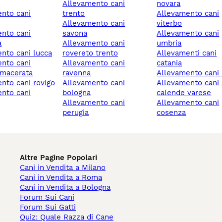
allevamento cani
novara
trento
allevamento cani
allevamento cani
viterbo
savona
allevamento cani
a
allevamento cani
umbria
ento cani lucca
rovereto trento
allevamenti cani
allevamento cani
catania
 macerata
ravenna
allevamento cani 
ento cani rovigo
allevamento cani
allevamento cani sesto
bologna
calende varese
allevamento cani
allevamento cani
perugia
cosenza
Altre Pagine Popolari
Cani in Vendita a Milano
Cani in Vendita a Roma
Cani in Vendita a Bologna
Forum Sui Cani
Forum Sui Gatti
Quiz: Quale Razza di Cane