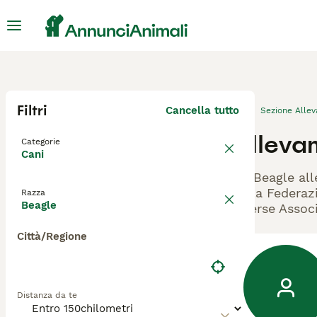
Filtri
Cancella tutto
Sezione Alle
Alleva
Categorie
Cani
Gli Beagle all
dalla Federazi
Razza
Beagle
diverse Associ
Città/Regione
Distanza da te