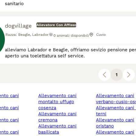
sanitario
dogvillage
Allevatore Con Affisso
Razza:
Beagle, Labrador
Cuvio
0
animali disponibili
alleviamo Labrador e Beagle, offriamo sevizio pensione per
aperto una toelettatura self service.
1
allevamento cani
allevamento cani
montalto uffugo
verbano-cusio-os
cosenza
allevamento cani narni
allevamento cani
terni
cremona
allevamento cani
allevamento cani
oristano
basilicata
allevamento cani