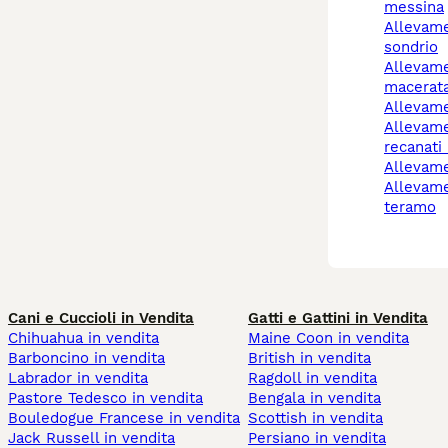
messina
allevamento cani
sondrio
allevamento cani
macerat
allevam
allevamento cani
recanati
allevam
allevamento cani
teramo
Cani e Cuccioli in Vendita
Gatti e Gattini in Vendita
Chihuahua in vendita
Maine Coon in vendita
Barboncino in vendita
British in vendita
Labrador in vendita
Ragdoll in vendita
Pastore Tedesco in vendita
Bengala in vendita
Bouledogue Francese in vendita
Scottish in vendita
Jack Russell in vendita
Persiano in vendita