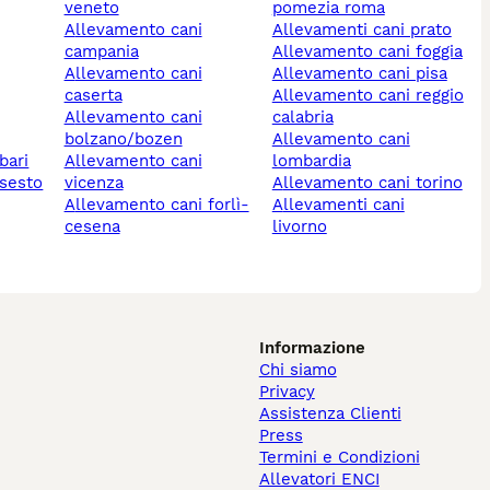
veneto
pomezia roma
allevamento cani
allevamenti cani prato
campania
allevamento cani foggia
allevamento cani
allevamento cani pisa
caserta
allevamento cani reggio
allevamento cani
calabria
bolzano/bozen
allevamento cani
bari
allevamento cani
lombardia
vicenza
allevamento cani torino
allevamento cani forlì-
allevamenti cani
cesena
livorno
Informazione
Chi siamo
Privacy
Assistenza Clienti
Press
Termini e Condizioni
Allevatori ENCI