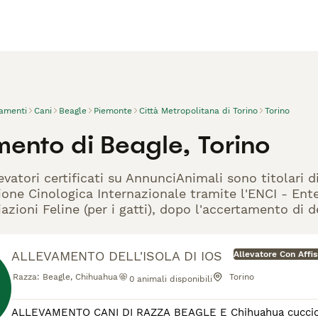
vamenti
Cani
Beagle
Piemonte
Città Metropolitana di Torino
Torino
mento di Beagle, Torino
evatori certificati su AnnunciAnimali sono titolari 
one Cinologica Internazionale tramite l'ENCI - Ente 
azioni Feline (per i gatti), dopo l'accertamento di d
ALLEVAMENTO DELL'ISOLA DI IOS
Allevatore Con Affi
Razza:
Beagle, Chihuahua
Torino
0
animali disponibili
ALLEVAMENTO CANI DI RAZZA BEAGLE E Chihuahua cuccioli co