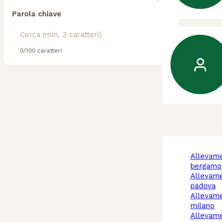
Parola chiave
0/100 caratteri
allevamento cani
bergamo
allevamento cani
padova
allevamento cani
milano
allevamento cani