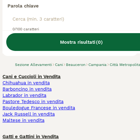
Parola chiave
0/100 caratteri
Abbiamo trovato 0 Allevamento di
Beauceron, Afragola.
Mostra risultati
(
0
)
Prova invece a cercare tutti i Cani
Sezione Allevamenti
Cani
Beauceron
Campania
Città Metropolit
Cani e Cuccioli in Vendita
Chihuahua in vendita
Barboncino in vendita
Labrador in vendita
Pastore Tedesco in vendita
Bouledogue Francese in vendita
Jack Russell in vendita
Maltese in vendita
Gatti e Gattini in Vendita