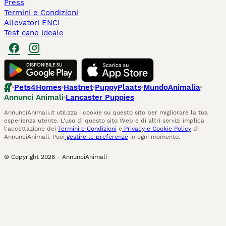
Press
Termini e Condizioni
Allevatori ENCI
Test cane ideale
Pets4Homes
Hastnet
PuppyPlaats
MundoAnimalia
Annunci Animali
Lancaster Puppies
AnnunciAnimali.it utilizza i cookie su questo sito per migliorare la tua
esperienza utente. L'uso di questo sito Web e di altri servizi implica
l'accettazione dei
Termini e Condizioni
e
Privacy e Cookie Policy
di
AnnunciAnimali. Puoi
gestire le preferenze
in ogni momento.
© Copyright
2026
-
AnnunciAnimali