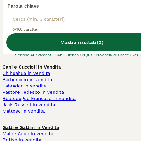
Parola chiave
Abbiamo trovato 0 Allevamento di Bichon,
0/100 caratteri
Veglie.
Prova invece a cercare tutti i Cani
Mostra risultati
(
0
)
Sezione Allevamenti
Cani
Bichon
Puglia
Provincia di Lecce
Vegl
Cani e Cuccioli in Vendita
Chihuahua in vendita
Barboncino in vendita
Labrador in vendita
Pastore Tedesco in vendita
Bouledogue Francese in vendita
Jack Russell in vendita
Maltese in vendita
Gatti e Gattini in Vendita
Maine Coon in vendita
British in vendita