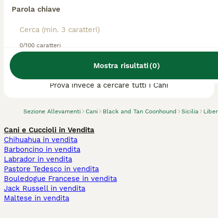
Parola chiave
0/100 caratteri
Abbiamo trovato 0 Allevamento di Black and
Mostra risultati
(
0
)
Tan Coonhound, Riesi.
Prova invece a cercare tutti i Cani
Sezione Allevamenti
Cani
Black and Tan Coonhound
Sicilia
Liber
Cani e Cuccioli in Vendita
Chihuahua in vendita
Barboncino in vendita
Labrador in vendita
Pastore Tedesco in vendita
Bouledogue Francese in vendita
Jack Russell in vendita
Maltese in vendita