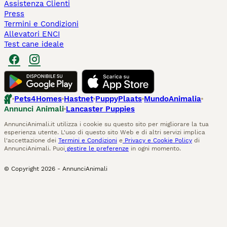
Assistenza Clienti
Press
Termini e Condizioni
Allevatori ENCI
Test cane ideale
Pets4Homes
Hastnet
PuppyPlaats
MundoAnimalia
Annunci Animali
Lancaster Puppies
AnnunciAnimali.it utilizza i cookie su questo sito per migliorare la tua
esperienza utente. L'uso di questo sito Web e di altri servizi implica
l'accettazione dei
Termini e Condizioni
e
Privacy e Cookie Policy
di
AnnunciAnimali. Puoi
gestire le preferenze
in ogni momento.
© Copyright
2026
-
AnnunciAnimali